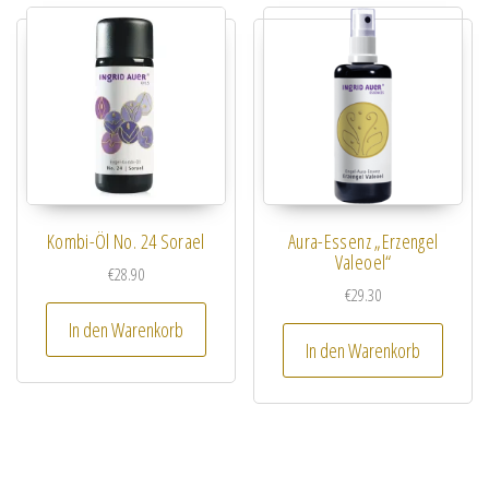
Kombi-Öl No. 24 Sorael
Aura-Essenz „Erzengel
Valeoel“
€
28.90
€
29.30
In den Warenkorb
In den Warenkorb