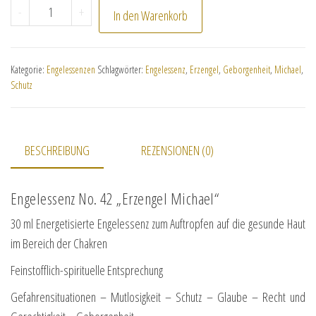
No. 42 Engelessenz "Erzengel Michael" Menge
-
+
In den Warenkorb
Kategorie:
Engelessenzen
Schlagwörter:
Engelessenz
,
Erzengel
,
Geborgenheit
,
Michael
,
Schutz
BESCHREIBUNG
REZENSIONEN (0)
Engelessenz No. 42 „Erzengel Michael“
30 ml Energetisierte Engelessenz zum Auftropfen auf die gesunde Haut
im Bereich der Chakren
Feinstofflich-spirituelle Entsprechung
Gefahrensituationen – Mutlosigkeit – Schutz – Glaube – Recht und