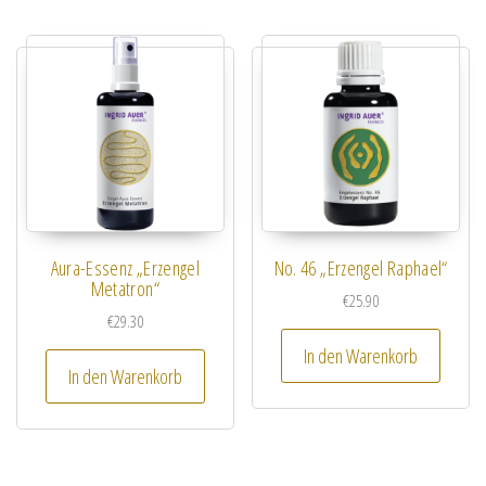
Aura-Essenz „Erzengel
No. 46 „Erzengel Raphael“
Metatron“
€
25.90
€
29.30
In den Warenkorb
In den Warenkorb