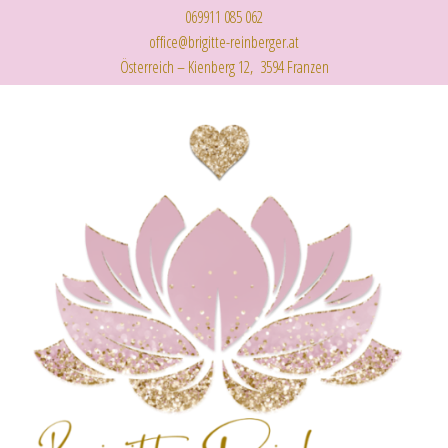
069911 085 062
office@brigitte-reinberger.at
Österreich – Kienberg 12, 3594 Franzen