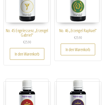
No. 45 Engelessenz „Erzengel
No. 46 „Erzengel Raphael“
Gabriel“
€
25.90
€
25.90
In den Warenkorb
In den Warenkorb