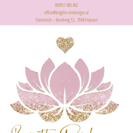
069911 085 062
office@brigitte-reinberger.at
Österreich – Kienberg 12, 3594 Franzen