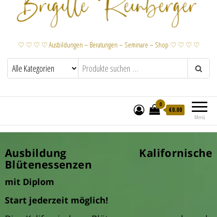
♡ ♡ ♡ ♡ Ausbildungen – Beratungen – Seminare – Shop ♡ ♡ ♡ ♡
0
€
0.00
Menü
Ausbildung Kalifornische Blütenessenzen
Ausbildung Kalifornische
Blütenessenzen
mit Diplom
Start jederzeit möglich!