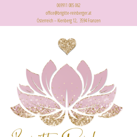
069911 085 062
office@brigitte-reinberger.at
Österreich – Kienberg 12, 3594 Franzen