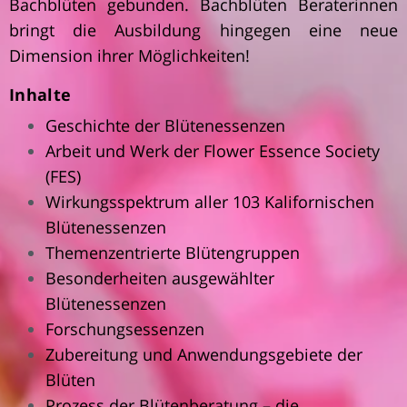
Bachblüten gebunden. Bachblüten Beraterinnen
bringt die Ausbildung hingegen eine neue
Dimension ihrer Möglichkeiten!
Inhalte
Geschichte der Blütenessenzen
Arbeit und Werk der Flower Essence Society
(FES)
Wirkungsspektrum aller 103 Kalifornischen
Blütenessenzen
Themenzentrierte Blütengruppen
Besonderheiten ausgewählter
Blütenessenzen
Forschungsessenzen
Zubereitung und Anwendungsgebiete der
Blüten
Prozess der Blütenberatung – die