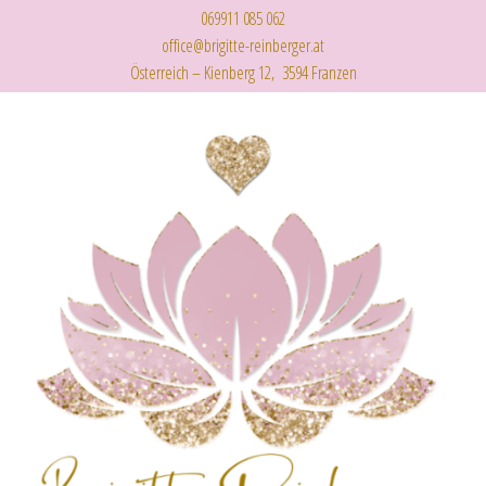
069911 085 062
office@brigitte-reinberger.at
Österreich – Kienberg 12, 3594 Franzen