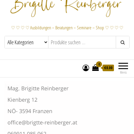
♡ ♡ ♡ ♡ Ausbildungen – Beratungen – Seminare – Shop ♡ ♡ ♡ ♡
0
€
0.00
Menü
Impressum
Mag. Brigitte Reinberger
Kienberg 12
NÖ- 3594 Franzen
office@brigtte-reinberger.at
069911 085 062