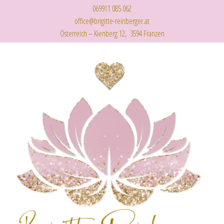
069911 085 062
office@brigitte-reinberger.at
Österreich – Kienberg 12, 3594 Franzen