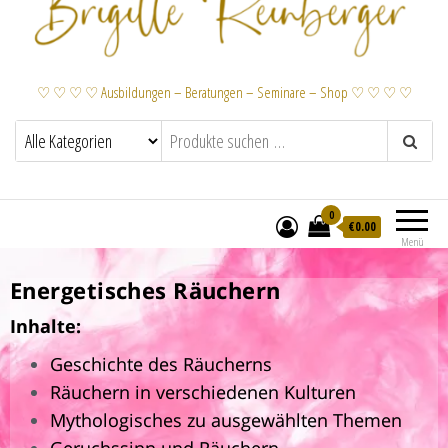
♡ ♡ ♡ ♡ Ausbildungen – Beratungen – Seminare – Shop ♡ ♡ ♡ ♡
0
€
0.00
Menü
Energetisches Räuchern
Energetisches R
äuchern
Inhalte:
Geschichte des Räucherns
Räuchern in verschiedenen Kulturen
Mythologisches zu ausgewählten Themen