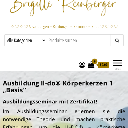
♡ ♡ ♡ ♡ Ausbildungen – Beratungen – Seminare – Shop ♡ ♡ ♡ ♡
0
€
0.00
Menü
Il-do® Körperkerzen Ausbildung 1
Ausbildung Il-do® Körperkerzen 1
„Basis“
Ausbildungsseminar mit Zertifikat!
Im Ausbildungsseminar erlernen sie die
notwendige Theorie und machen praktische
Erfahrungen, um die IL-DO® – Körperkerze