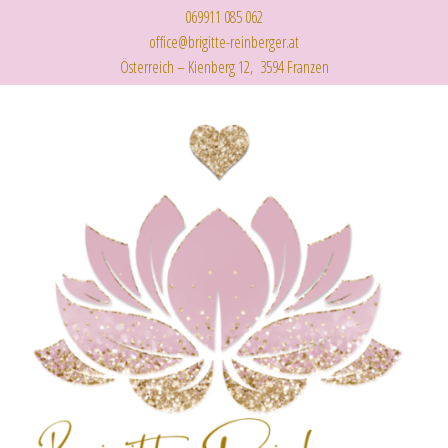
069911 085 062
office@brigitte-reinberger.at
Österreich – Kienberg 12, 3594 Franzen