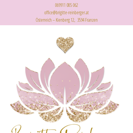
069911 085 062
office@brigitte-reinberger.at
Österreich – Kienberg 12, 3594 Franzen