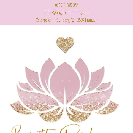
069911 085 062
office@brigitte-reinberger.at
Österreich – Kienberg 12, 3594 Franzen