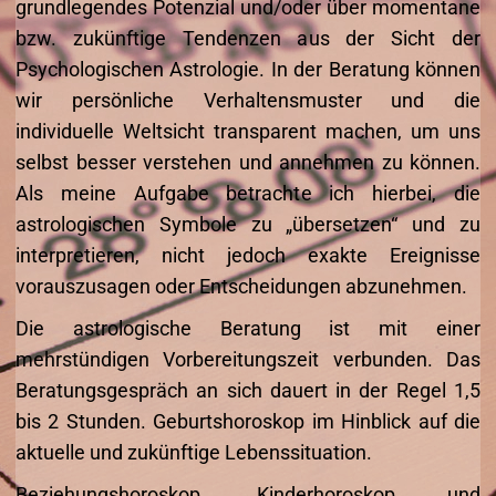
grundlegendes Potenzial und/oder über momentane
bzw. zukünftige Tendenzen aus der Sicht der
Psychologischen Astrologie. In der Beratung können
wir persönliche Verhaltensmuster und die
individuelle Weltsicht transparent machen, um uns
selbst besser verstehen und annehmen zu können.
Als meine Aufgabe betrachte ich hierbei, die
astrologischen Symbole zu „übersetzen“ und zu
interpretieren, nicht jedoch exakte Ereignisse
vorauszusagen oder Entscheidungen abzunehmen.
Die astrologische Beratung ist mit einer
mehrstündigen Vorbereitungszeit verbunden. Das
Beratungsgespräch an sich dauert in der Regel 1,5
bis 2 Stunden. Geburtshoroskop im Hinblick auf die
aktuelle und zukünftige Lebenssituation.
Beziehungshoroskop, Kinderhoroskop und