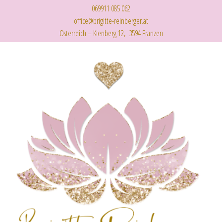
069911 085 062
office@brigitte-reinberger.at
Österreich – Kienberg 12, 3594 Franzen