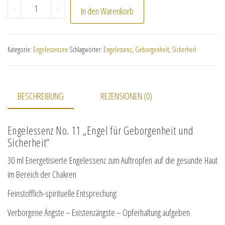
No. 11 "Engel für Geborgenheit und Sicherheit" Menge
-
+
In den Warenkorb
Kategorie:
Engelessenzen
Schlagwörter:
Engelessenz
,
Geborgenheit
,
Sicherheit
BESCHREIBUNG
REZENSIONEN (0)
Engelessenz No. 11 „Engel für Geborgenheit und
Sicherheit“
30 ml Energetisierte Engelessenz zum Auftropfen auf die gesunde Haut
im Bereich der Chakren
Feinstofflich-spirituelle Entsprechung:
Verborgene Ängste – Existenzängste – Opferhaltung aufgeben