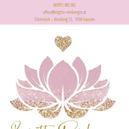
069911 085 062
office@brigitte-reinberger.at
Österreich – Kienberg 12, 3594 Franzen