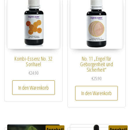
Kombi-Essenz No. 32
No. 11 „Engel für
Sorihael
Geborgenheit und
Sicherheit“
€
24.90
€
25.90
In den Warenkorb
In den Warenkorb
Angebot!
Angebot!