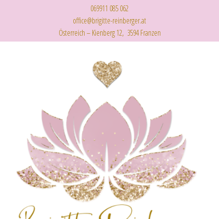
069911 085 062
office@brigitte-reinberger.at
Österreich – Kienberg 12, 3594 Franzen