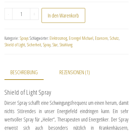
auf
Kundenbewe
Shield Of Light Spray Menge
-
+
rtung
In den Warenkorb
Kategorie:
Sprays
Schlagwörter:
Elektrosmog
,
Erzengel Michael
,
Essenzen
,
Schutz
,
Shield of Light
,
Sicherheit
,
Spray
,
Star
,
Strahlung
BESCHREIBUNG
REZENSIONEN (1)
Shield of Light Spray
Dieser Spray schafft eine Schwingungsfrequenz um einen herum, damit
nichts Störendes in unser Energiefeld eindringen kann. Ein sehr
wertvoller Spray für „Heiler“, Therapeuten und Energetiker. Der Spray
erweist sich auch besonders nützlich in Krankenhäusern,