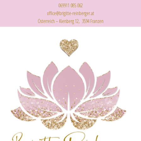
069911 085 062
office@brigitte-reinberger.at
Österreich – Kienberg 12, 3594 Franzen