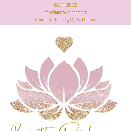
069911 085 062
office@brigitte-reinberger.at
Österreich – Kienberg 12, 3594 Franzen