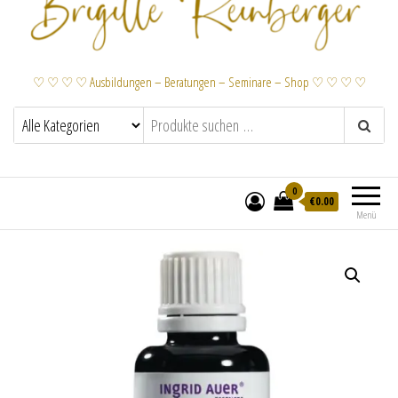
♡ ♡ ♡ ♡ Ausbildungen – Beratungen – Seminare – Shop ♡ ♡ ♡ ♡
0
€
0.00
Menü