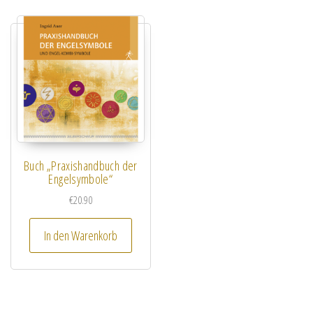
Buch „Praxishandbuch der
Engelsymbole“
€
20.90
In den Warenkorb