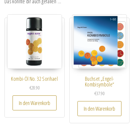
Das könnte dir auch gefallen …
Kombi-Öl No. 32 Sorihael
Buchset „Engel-
Kombisymbole“
€
28.90
€
37.90
In den Warenkorb
In den Warenkorb