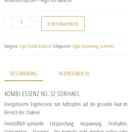
verlassen müssen – Angst vor Narkose
Kombi-Essenz No. 32 Sorihael Menge
-
+
In den Warenkorb
Kategorie:
Engel-Kombi-Essenzen
Schlagwörter:
Angst
,
Anspannung
,
Sicherheit
BESCHREIBUNG
REZENSIONEN (0)
KOMBI-ESSENZ NO. 32 SORIHAEL
Energetisierte Engelessenz zum Auftropfen auf die gesunde Haut im
Bereich der Chakren
Feinstofflich-spirituelle Entsprechung: Anspannung, Festhalten,
Verkrampfen – Flugangst – Die Kontrolle nicht abgeben wollen oder