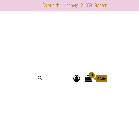
Österreich – Kienberg 12, 3594 Franzen
0
€
0.00