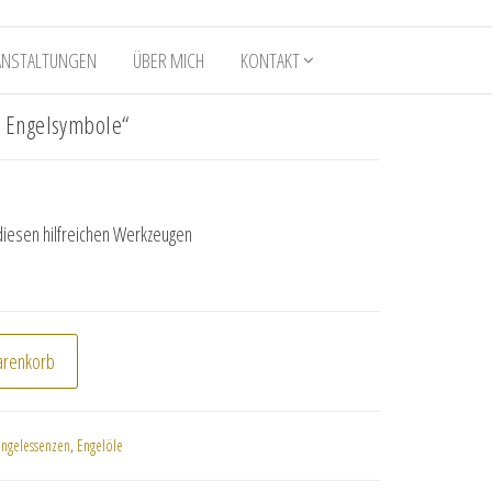
ANSTALTUNGEN
ÜBER MICH
KONTAKT
r Engelsymbole“
 diesen hilfreichen Werkzeugen
der Engelsymbole" Menge
arenkorb
Engelessenzen
,
Engelöle