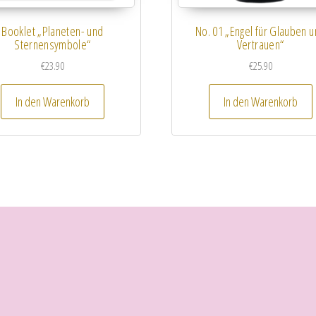
Booklet „Planeten- und
No. 01 „Engel für Glauben 
Sternensymbole“
Vertrauen“
€
23.90
€
25.90
In den Warenkorb
In den Warenkorb