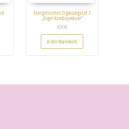
und
Energetisiertes Ergänzungsset 3
„Engel-Kombisymbole“
€
20.50
In den Warenkorb