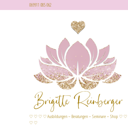
069911 085 062
♡ ♡ ♡ ♡ Ausbildungen – Beratungen – Seminare – Shop ♡ ♡
♡ ♡