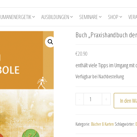
HUMANENERGETIK
AUSBILDUNGEN
SEMINARE
SHOP
VER
Buch „Praxishandbuch de
€
20.90
enthält viele Tipps im Umgang mit
Verfügbar bei Nachbestellung
Buch "Praxishandbuch 
-
+
In den W
Kategorie:
Bücher & Karten
Schlagwörter: