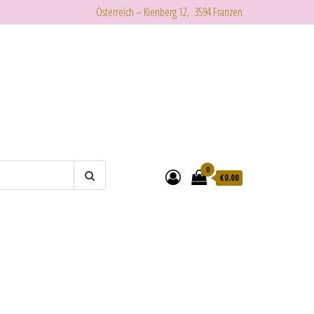
Österreich – Kienberg 12, 3594 Franzen
0
€
0.00