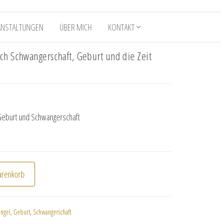
ANSTALTUNGEN
ÜBER MICH
KONTAKT
ch Schwangerschaft, Geburt und die Zeit
 Geburt und Schwangerschaft
durch Schwangerschaft, Geburt und die Zeit danach" Menge
arenkorb
Engel
,
Geburt
,
Schwangerschaft