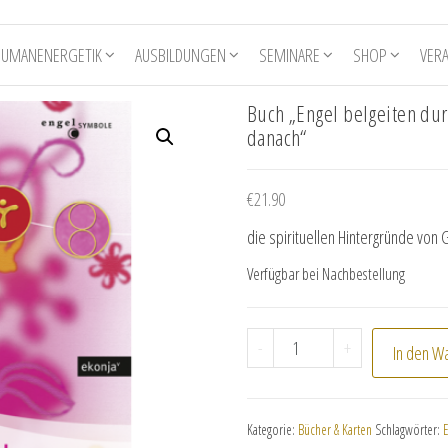
HUMANENERGETIK
AUSBILDUNGEN
SEMINARE
SHOP
VER
Buch „Engel belgeiten dur
danach“
€
21.90
die spirituellen Hintergründe von
Verfügbar bei Nachbestellung
Buch "Engel belgeiten 
-
+
In den W
Kategorie:
Bücher & Karten
Schlagwörter: