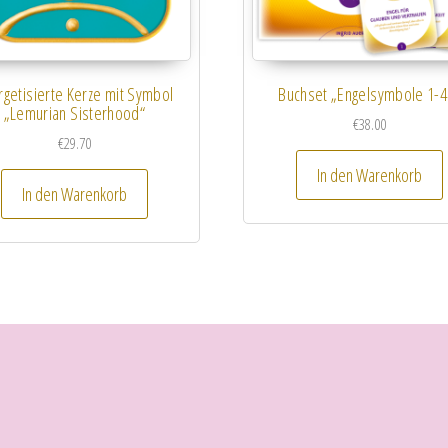
rgetisierte Kerze mit Symbol
Buchset „Engelsymbole 1-4
„Lemurian Sisterhood“
€
38.00
€
29.70
In den Warenkorb
In den Warenkorb