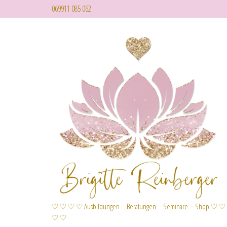
069911 085 062
♡ ♡ ♡ ♡ Ausbildungen – Beratungen – Seminare – Shop ♡ ♡
♡ ♡