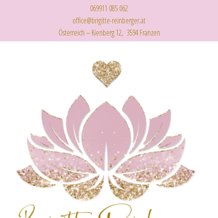
069911 085 062
office@brigitte-reinberger.at
Österreich – Kienberg 12, 3594 Franzen