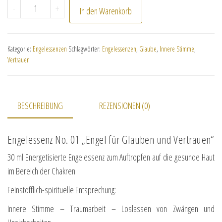
No. 01 "Engel für Glauben und Vertrauen" Menge
-
+
In den Warenkorb
Kategorie:
Engelessenzen
Schlagwörter:
Engelessenzen
,
Glaube
,
Innere Stimme
,
Vertrauen
BESCHREIBUNG
REZENSIONEN (0)
Engelessenz No. 01 „Engel für Glauben und Vertrauen“
30 ml Energetisierte Engelessenz zum Auftropfen auf die gesunde Haut
im Bereich der Chakren
Feinstofflich-spirituelle Entsprechung:
Innere Stimme – Traumarbeit – Loslassen von Zwängen und