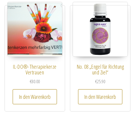
IL-DO®-Therapiekerze
No. 08 „Engel für Richtung
Vertrauen
und Ziel“
€
80.00
€
25.90
In den Warenkorb
In den Warenkorb