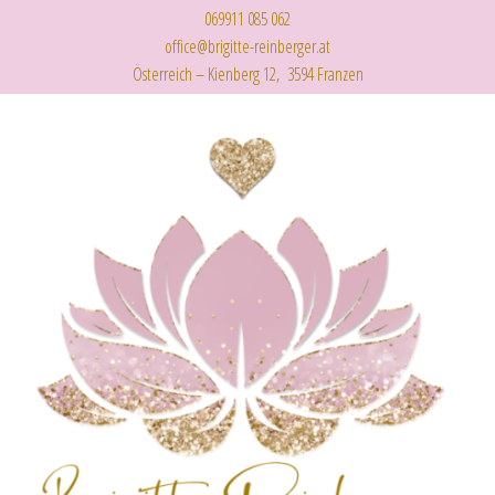
069911 085 062
office@brigitte-reinberger.at
Österreich – Kienberg 12, 3594 Franzen