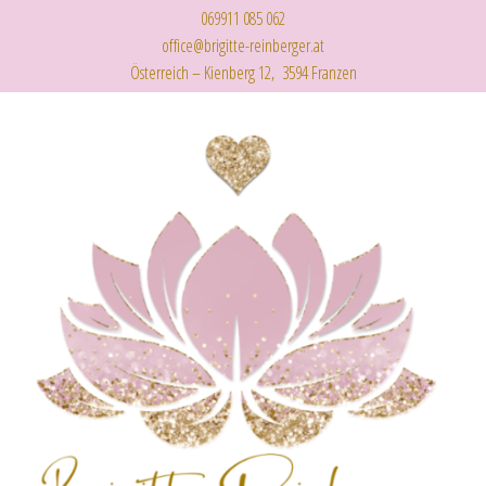
069911 085 062
office@brigitte-reinberger.at
Österreich – Kienberg 12, 3594 Franzen