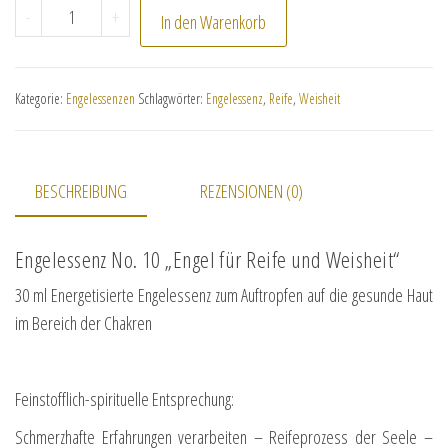
No. 10 "Engel für Reife und Weisheit" Menge
-
+
In den Warenkorb
Kategorie:
Engelessenzen
Schlagwörter:
Engelessenz
,
Reife
,
Weisheit
BESCHREIBUNG
REZENSIONEN (0)
Engelessenz No. 10 „Engel für Reife und Weisheit“
30 ml Energetisierte Engelessenz zum Auftropfen auf die gesunde Haut
im Bereich der Chakren
Feinstofflich-spirituelle Entsprechung:
Schmerzhafte Erfahrungen verarbeiten – Reifeprozess der Seele –