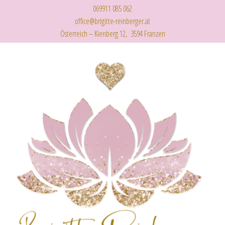
069911 085 062
office@brigitte-reinberger.at
Österreich – Kienberg 12, 3594 Franzen