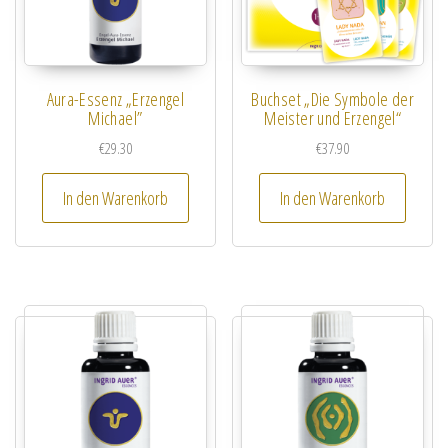
Aura-Essenz „Erzengel
Buchset „Die Symbole der
Michael”
Meister und Erzengel“
€
29.30
€
37.90
In den Warenkorb
In den Warenkorb