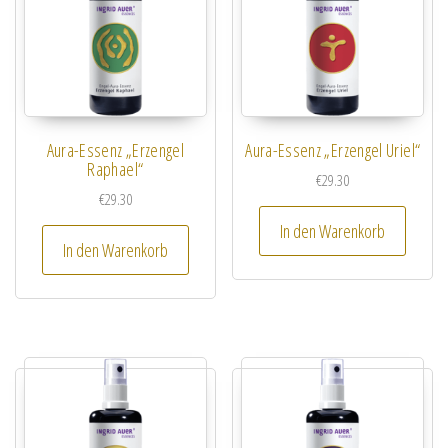
Aura-Essenz „Erzengel
Aura-Essenz „Erzengel Uriel“
Raphael“
€
29.30
€
29.30
In den Warenkorb
In den Warenkorb