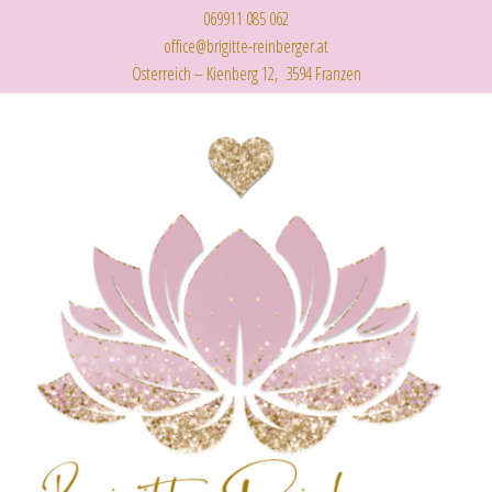
069911 085 062
office@brigitte-reinberger.at
Österreich – Kienberg 12, 3594 Franzen