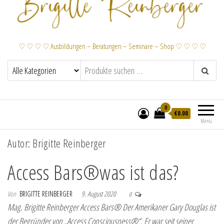
♡ ♡ ♡ ♡ Ausbildungen – Beratungen – Seminare – Shop ♡ ♡ ♡ ♡
0
€
0.00
Menü
Autor:
Brigitte Reinberger
Access Bars®was ist das?
Von
BRIGITTE REINBERGER
9. August 2020
0
Mag. Brigitte Reinberger Access Bars® Der Amerikaner Gary Douglas ist
der Begründer von „Access Consciousness®“. Er war seit seiner