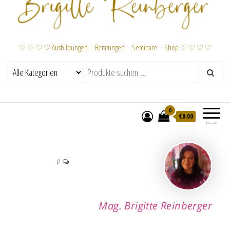
♡ ♡ ♡ ♡ Ausbildungen – Beratungen – Seminare – Shop ♡ ♡ ♡ ♡
0
€
0.00
Menü
Access Bars®was ist das?
9. August 2020
Von
BRIGITTE REINBERGER
0
Mag. Brigitte Reinberger