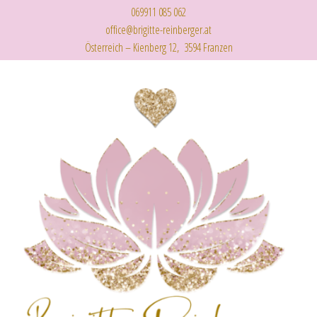
069911 085 062
office@brigitte-reinberger.at
Österreich – Kienberg 12, 3594 Franzen