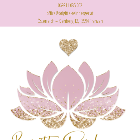
069911 085 062
office@brigitte-reinberger.at
Österreich – Kienberg 12, 3594 Franzen