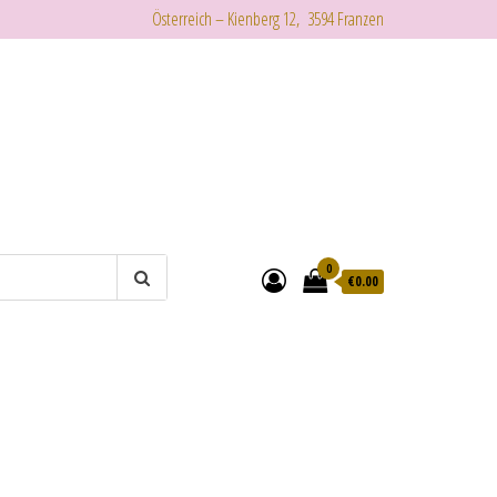
Österreich – Kienberg 12, 3594 Franzen
0
€
0.00