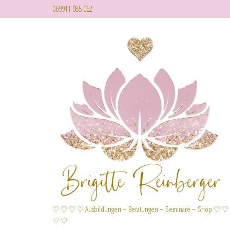
069911 085 062
♡ ♡ ♡ ♡ Ausbildungen – Beratungen – Seminare – Shop ♡ ♡
♡ ♡