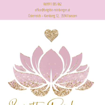
069911 085 062
office@brigitte-reinberger.at
Österreich – Kienberg 12, 3594 Franzen