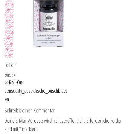
roll on
Beitragsnavigation
Vorheriger Beitrag
ZURÜCK
Roll-On-
sensuality_australische_buschbluet
en
Schreibe einen Kommentar
Deine E-Mail-Adresse wird nicht veröffentlicht.
Erforderliche Felder
sind mit
*
markiert