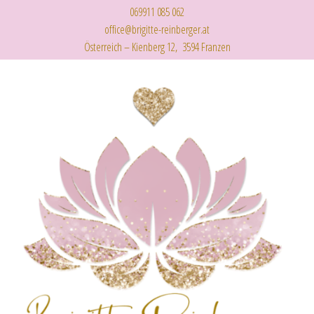
069911 085 062
office@brigitte-reinberger.at
Österreich – Kienberg 12, 3594 Franzen