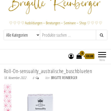
♡ ♡ ♡ ♡ Ausbildungen – Beratungen – Seminare – Shop ♡ ♡ ♡ ♡
0
€
0.00
Menü
Roll-On-sensuality_australische_buschblueten
18. November 2022
Von
BRIGITTE REINBERGER
0