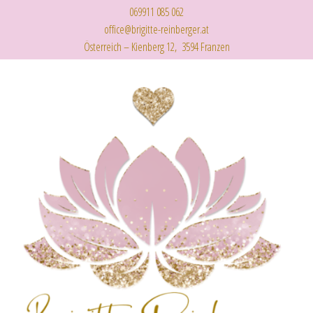
069911 085 062
office@brigitte-reinberger.at
Österreich – Kienberg 12, 3594 Franzen