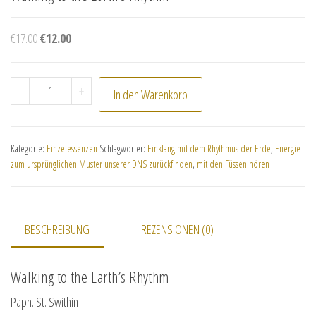
Ursprünglicher Preis war: €17.00
Aktueller Preis ist: €12.00.
€
17.00
€
12.00
Walking to the Earth's Rhythm Menge
-
+
In den Warenkorb
Kategorie:
Einzelessenzen
Schlagwörter:
Einklang mit dem Rhythmus der Erde
,
Energie
zum ursprünglichen Muster unserer DNS zurückfinden
,
mit den Füssen hören
BESCHREIBUNG
REZENSIONEN (0)
Walking to the Earth’s Rhythm
Paph. St. Swithin