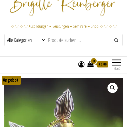
♡ ♡ ♡ ♡ Ausbildungen – Beratungen – Seminare – Shop ♡ ♡ ♡ ♡
0
€
0.00
Menü
Angebot!