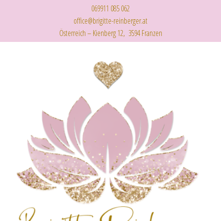
069911 085 062
office@brigitte-reinberger.at
Österreich – Kienberg 12, 3594 Franzen