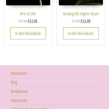
Fire of Life
Healing the Higher Heart
Ursprünglicher Preis war: €17.00
Aktueller Preis ist: €12.00.
Ursprünglicher Preis wa
Aktueller Preis i
€
17.00
€
12.00
€
17.00
€
12.00
In den Warenkorb
In den Warenkorb
Newsletter
Blog
Konditionen
Impressum