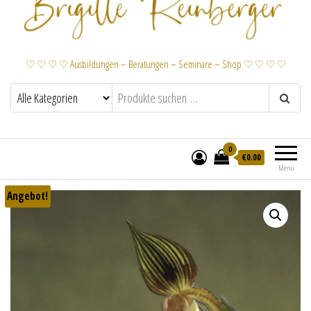
♡ ♡ ♡ ♡ Ausbildungen – Beratungen – Seminare – Shop ♡ ♡ ♡ ♡
0
€
0.00
Menü
Angebot!