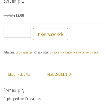
Serendipity
Ursprünglicher Preis war: €17.00
Aktueller Preis ist: €12.00.
€
17.00
€
12.00
Serendipity Menge
-
+
In den Warenkorb
Kategorie:
Einzelessenzen
Schlagwörter:
Gelegenheiten ergreifen
,
Neues vorbereiten
BESCHREIBUNG
REZENSIONEN (0)
Serendipity
Paphiopedilum Predatious