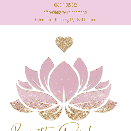
069911 085 062
office@brigitte-reinberger.at
Österreich – Kienberg 12, 3594 Franzen