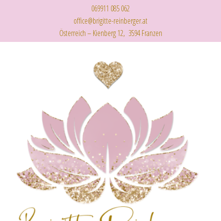
069911 085 062
office@brigitte-reinberger.at
Österreich – Kienberg 12, 3594 Franzen