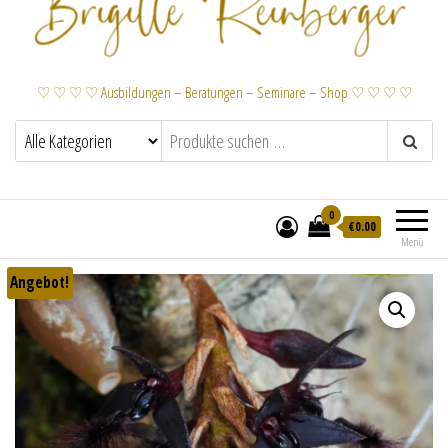
♡ ♡ ♡ ♡ Ausbildungen – Beratungen – Seminare – Shop ♡ ♡ ♡ ♡
0
€
0.00
Menü
Angebot!