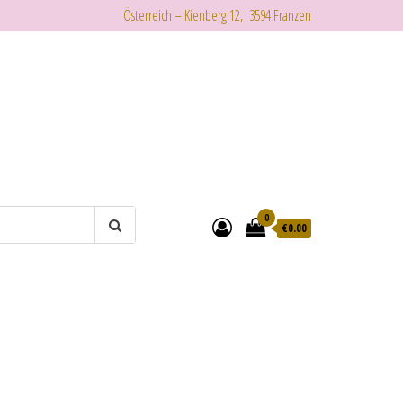
Österreich – Kienberg 12, 3594 Franzen
0
€
0.00