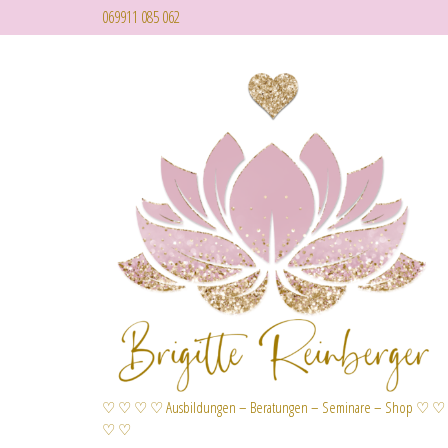
069911 085 062
♡ ♡ ♡ ♡ Ausbildungen – Beratungen – Seminare – Shop ♡ ♡
♡ ♡