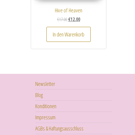
Hive of Heaven
Ursprünglicher Preis war: €17.00
Aktueller Preis ist: €12.00.
€
17.00
€
12.00
In den Warenkorb
Newsletter
Blog
Konditionen
Impressum
AGBs & Haftungsausschluss