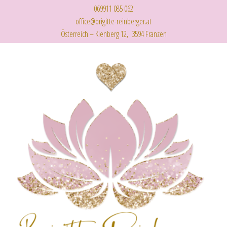
069911 085 062
office@brigitte-reinberger.at
Österreich – Kienberg 12, 3594 Franzen