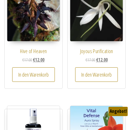
Hive of Heaven
Joyous Purification
Ursprünglicher Preis war: €17.00
Aktueller Preis ist: €12.00.
Ursprünglicher Preis wa
Aktueller Preis i
€
17.00
€
12.00
€
17.00
€
12.00
In den Warenkorb
In den Warenkorb
Angebot!