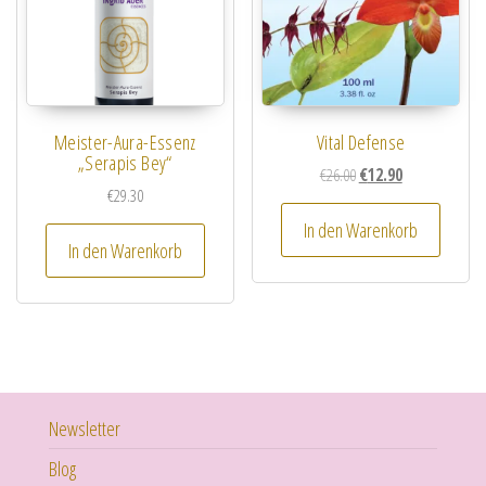
Meister-Aura-Essenz
Vital Defense
„Serapis Bey“
Ursprünglicher Preis wa
Aktueller Preis i
€
26.00
€
12.90
€
29.30
In den Warenkorb
In den Warenkorb
Newsletter
Blog