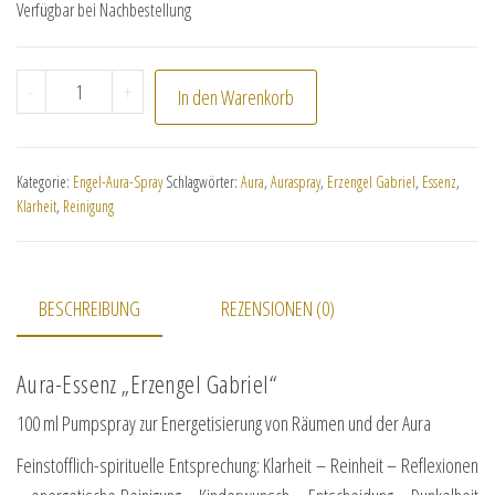
Verfügbar bei Nachbestellung
Aura-Essenz "Erzengel Gabriel" Menge
-
+
In den Warenkorb
Kategorie:
Engel-Aura-Spray
Schlagwörter:
Aura
,
Auraspray
,
Erzengel Gabriel
,
Essenz
,
Klarheit
,
Reinigung
BESCHREIBUNG
REZENSIONEN (0)
Aura-Essenz „Erzengel Gabriel“
100 ml Pumpspray zur Energetisierung von Räumen und der Aura
Feinstofflich-spirituelle Entsprechung: Klarheit – Reinheit – Reflexionen