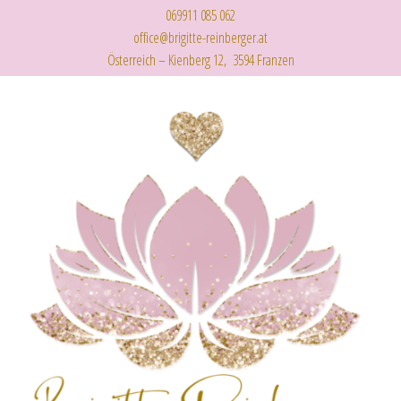
069911 085 062
office@brigitte-reinberger.at
Österreich – Kienberg 12, 3594 Franzen