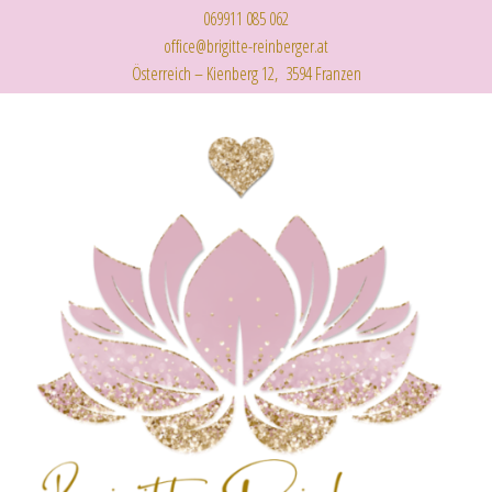
069911 085 062
office@brigitte-reinberger.at
Österreich – Kienberg 12, 3594 Franzen