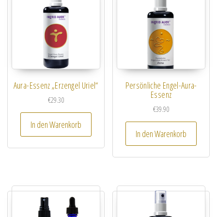
Aura-Essenz „Erzengel Uriel“
Persönliche Engel-Aura-
Essenz
€
29.30
€
39.90
In den Warenkorb
In den Warenkorb