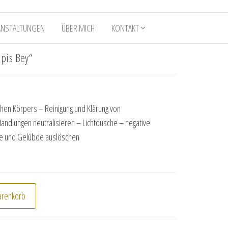
ANSTALTUNGEN
ÜBER MICH
KONTAKT
pis Bey“
ichen Körpers – Reinigung und Klärung von
andlungen neutralisieren – Lichtdusche – negative
e und Gelübde auslöschen
erapis Bey" Menge
arenkorb