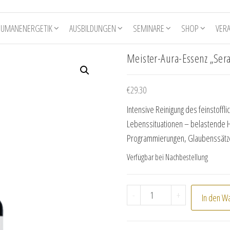
HUMANENERGETIK
AUSBILDUNGEN
SEMINARE
SHOP
VER
Meister-Aura-Essenz „Sera
€
29.30
Intensive Reinigung des feinstoffl
Lebenssituationen – belastende H
Programmierungen, Glaubenssätz
Verfügbar bei Nachbestellung
Meister-Aura-Essenz "S
-
+
In den W