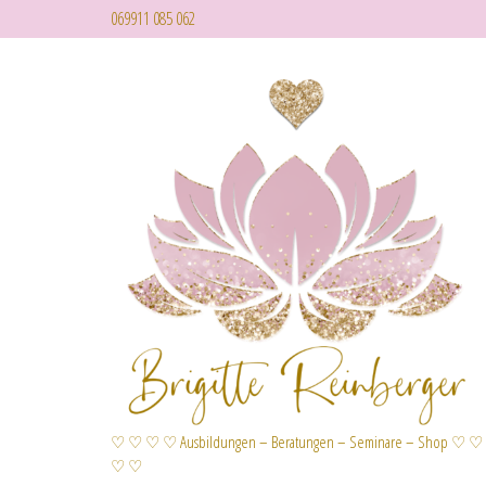
069911 085 062
♡ ♡ ♡ ♡ Ausbildungen – Beratungen – Seminare – Shop ♡ ♡
♡ ♡