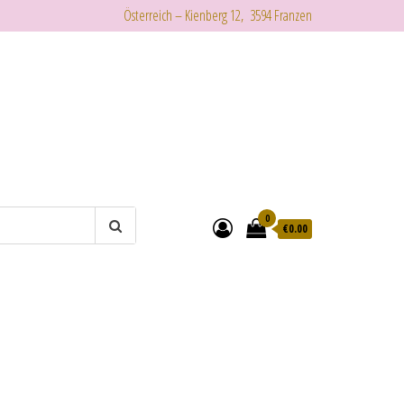
Österreich – Kienberg 12, 3594 Franzen
0
€
0.00