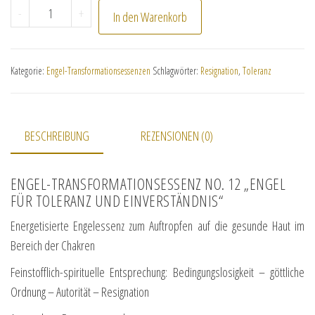
No. 12 "Engel für Toleranz und Einverständnis" Menge
-
+
In den Warenkorb
Kategorie:
Engel-Transformationsessenzen
Schlagwörter:
Resignation
,
Toleranz
BESCHREIBUNG
REZENSIONEN (0)
ENGEL-TRANSFORMATIONSESSENZ NO. 12 „ENGEL
FÜR TOLERANZ UND EINVERSTÄNDNIS“
Energetisierte Engelessenz zum Auftropfen auf die gesunde Haut im
Bereich der Chakren
Feinstofflich-spirituelle Entsprechung: Bedingungslosigkeit – göttliche
Ordnung – Autorität – Resignation