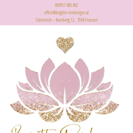
069911 085 062
office@brigitte-reinberger.at
Österreich – Kienberg 12, 3594 Franzen