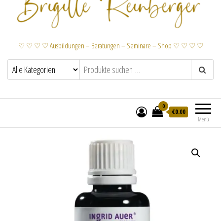
♡ ♡ ♡ ♡ Ausbildungen – Beratungen – Seminare – Shop ♡ ♡ ♡ ♡
0
€
0.00
Menü