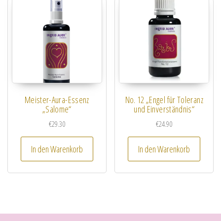
Meister-Aura-Essenz
No. 12 „Engel für Toleranz
„Salome“
und Einverständnis“
€
29.30
€
24.90
In den Warenkorb
In den Warenkorb