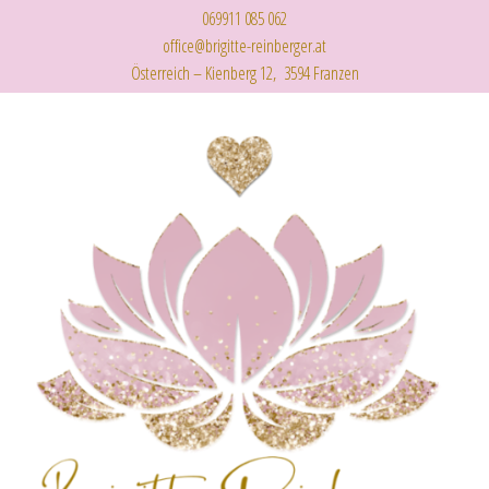
069911 085 062
office@brigitte-reinberger.at
Österreich – Kienberg 12, 3594 Franzen