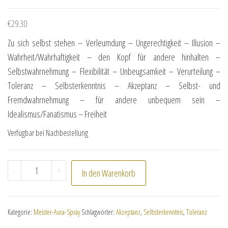
€
29.30
Zu sich selbst stehen – Verleumdung – Ungerechtigkeit – Illusion –
Wahrheit/Wahrhaftigkeit – den Kopf für andere hinhalten –
Selbstwahrnehmung – Flexibilität – Unbeugsamkeit – Verurteilung –
Toleranz – Selbsterkenntnis – Akzeptanz – Selbst- und
Fremdwahrnehmung – für andere unbequem sein –
Idealismus/Fanatismus – Freiheit
Verfügbar bei Nachbestellung
Meister-Aura-Essenz "Salome" Menge
-
+
In den Warenkorb
Kategorie:
Meister-Aura-Spray
Schlagwörter:
Akzeptanz
,
Selbsterkenntnis
,
Toleranz