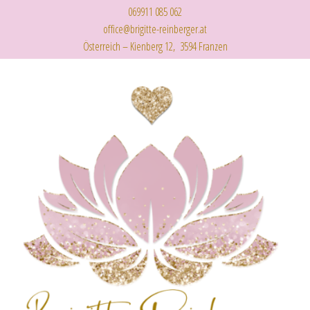
069911 085 062
office@brigitte-reinberger.at
Österreich – Kienberg 12, 3594 Franzen