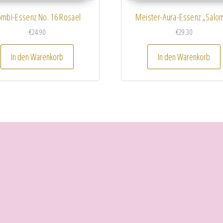
mbi-Essenz No. 16 Rosael
Meister-Aura-Essenz „Salo
€
24.90
€
29.30
In den Warenkorb
In den Warenkorb