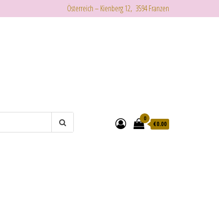
Österreich – Kienberg 12, 3594 Franzen
0
€
0.00