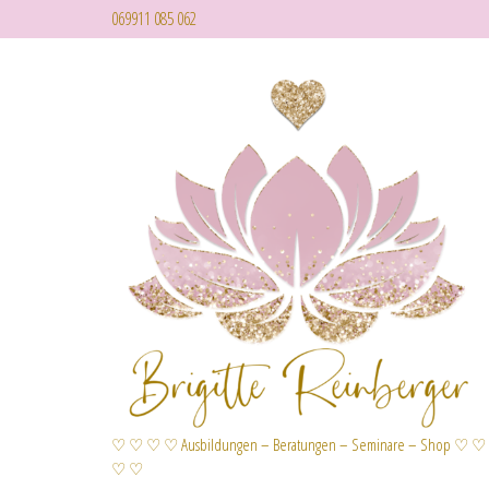
069911 085 062
♡ ♡ ♡ ♡ Ausbildungen – Beratungen – Seminare – Shop ♡ ♡
♡ ♡