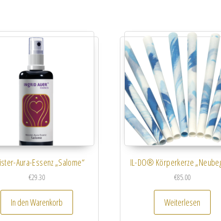
ster-Aura-Essenz „Salome“
IL-DO® Körperkerze „Neubeg
€
29.30
€
85.00
In den Warenkorb
Weiterlesen