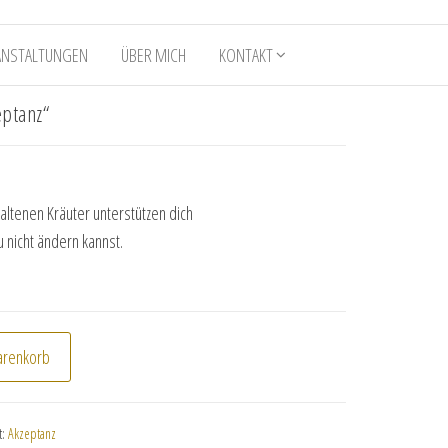
ANSTALTUNGEN
ÜBER MICH
KONTAKT
ptanz“
altenen Kräuter unterstützen dich
 nicht ändern kannst.
kzeptanz" Menge
arenkorb
t:
Akzeptanz