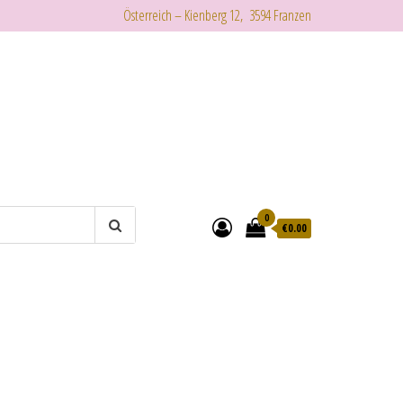
Österreich – Kienberg 12, 3594 Franzen
0
€
0.00