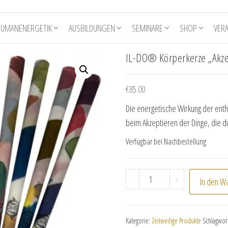
HUMANENERGETIK
AUSBILDUNGEN
SEMINARE
SHOP
VER
IL-DO® Körperkerze „Akze
€
85.00
Die energetische Wirkung der enth
beim Akzeptieren der Dinge, die du
Verfügbar bei Nachbestellung
IL-DO® Körperkerze "A
-
+
In den W
Kategorie:
Zeitweilige Produkte
Schlagwor