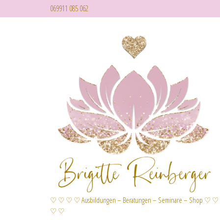
069911 085 062
♡ ♡ ♡ ♡ Ausbildungen – Beratungen – Seminare – Shop ♡ ♡
♡ ♡