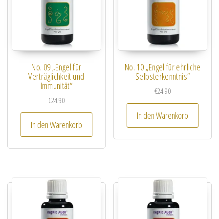
No. 09 „Engel für
No. 10 „Engel für ehrliche
Verträglichkeit und
Selbsterkenntnis“
Immunität“
€
24.90
€
24.90
In den Warenkorb
In den Warenkorb