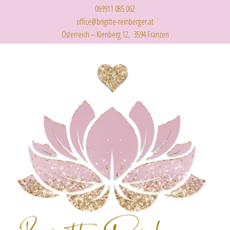
069911 085 062
office@brigitte-reinberger.at
Österreich – Kienberg 12, 3594 Franzen