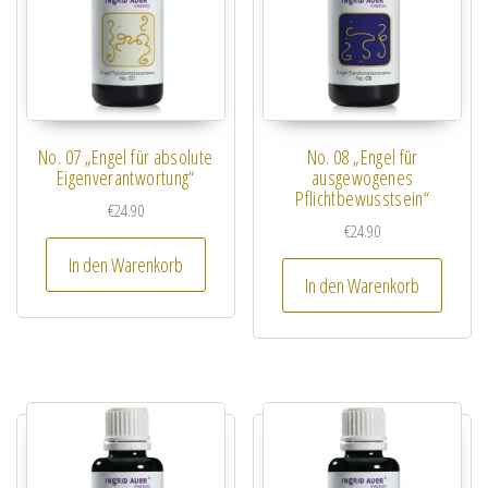
No. 07 „Engel für absolute
No. 08 „Engel für
Eigenverantwortung“
ausgewogenes
Pflichtbewusstsein“
€
24.90
€
24.90
In den Warenkorb
In den Warenkorb