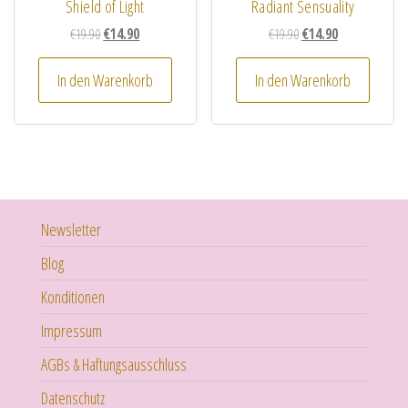
Shield of Light
Radiant Sensuality
Ursprünglicher Preis war: €19.90
Aktueller Preis ist: €14.90.
Ursprünglicher Preis wa
Aktueller Preis i
€
19.90
€
14.90
€
19.90
€
14.90
In den Warenkorb
In den Warenkorb
Newsletter
Blog
Konditionen
Impressum
AGBs & Haftungsausschluss
Datenschutz