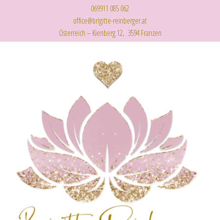
069911 085 062
office@brigitte-reinberger.at
Österreich – Kienberg 12, 3594 Franzen