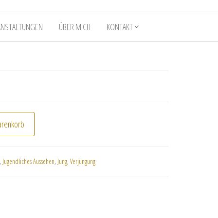
ANSTALTUNGEN
ÜBER MICH
KONTAKT
19.90
€14.90.
arenkorb
,
Jugendliches Aussehen
,
Jung
,
Verjüngung