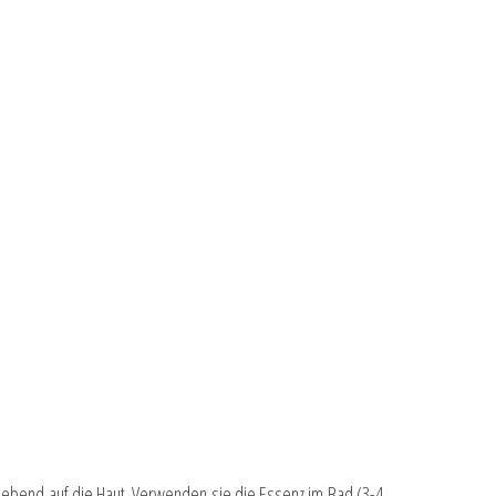
belebend auf die Haut. Verwenden sie die Essenz im Bad (3-4