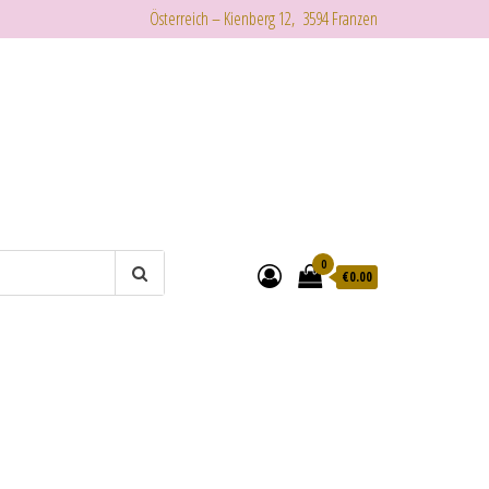
Österreich – Kienberg 12, 3594 Franzen
0
€
0.00