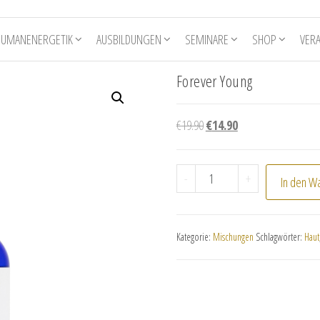
HUMANENERGETIK
AUSBILDUNGEN
SEMINARE
SHOP
VER
Forever Young
Ursprünglicher Preis war: €
Aktueller Preis ist: 
€
19.90
€
14.90
Forever Young Menge
-
+
In den W
Kategorie:
Mischungen
Schlagwörter:
Haut