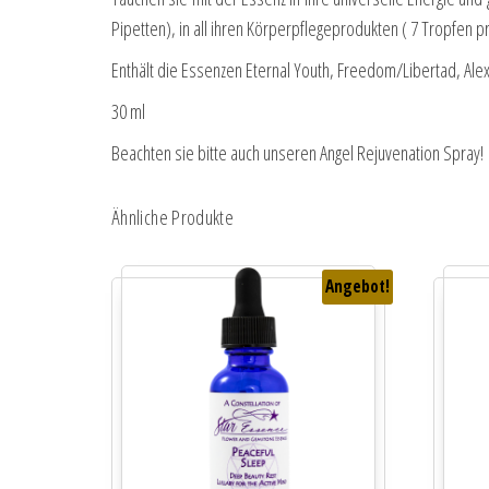
Pipetten), in all ihren Körperpflegeprodukten ( 7 Tropfen p
Enthält die Essenzen Eternal Youth, Freedom/Libertad, Alex
30 ml
Beachten sie bitte auch unseren Angel Rejuvenation Spray!
Ähnliche Produkte
Angebot!