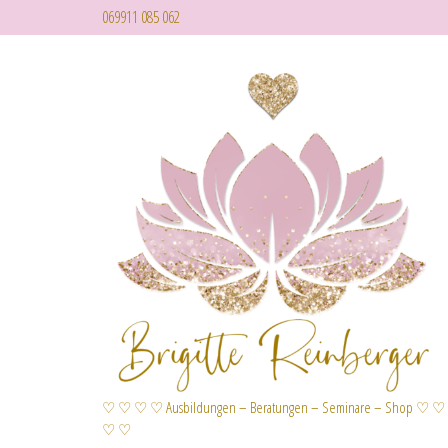
069911 085 062
♡ ♡ ♡ ♡ Ausbildungen – Beratungen – Seminare – Shop ♡ ♡
♡ ♡