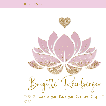
069911 085 062
♡ ♡ ♡ ♡ Ausbildungen – Beratungen – Seminare – Shop ♡ ♡
♡ ♡