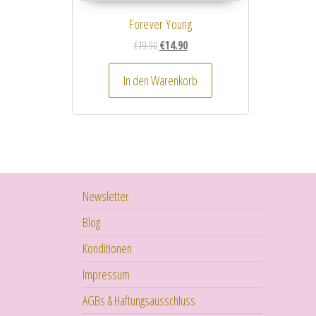
Forever Young
Ursprünglicher Preis war: €19.90
Aktueller Preis ist: €14.90.
€
19.90
€
14.90
In den Warenkorb
Newsletter
Blog
Konditionen
Impressum
AGBs & Haftungsausschluss