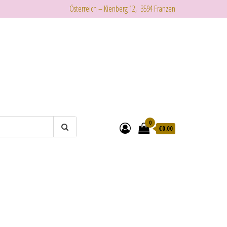
Österreich – Kienberg 12, 3594 Franzen
0
€
0.00