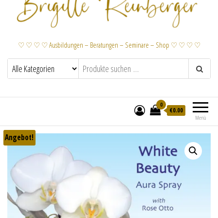
♡ ♡ ♡ ♡ Ausbildungen – Beratungen – Seminare – Shop ♡ ♡ ♡ ♡
0
€
0.00
Menü
Angebot!