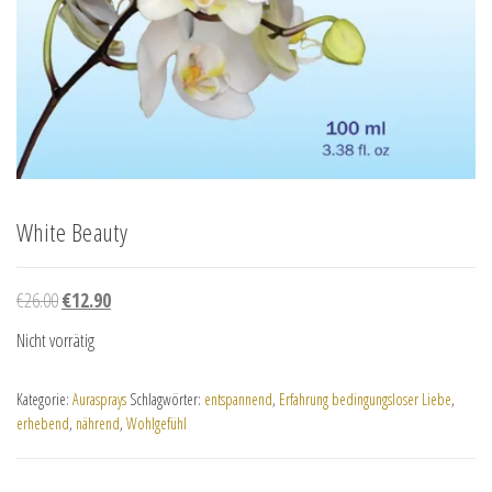
White Beauty
Ursprünglicher Preis war: €26.00
Aktueller Preis ist: €12.90.
€
26.00
€
12.90
Nicht vorrätig
Kategorie:
Aurasprays
Schlagwörter:
entspannend
,
Erfahrung bedingungsloser Liebe
,
erhebend
,
nährend
,
Wohlgefühl