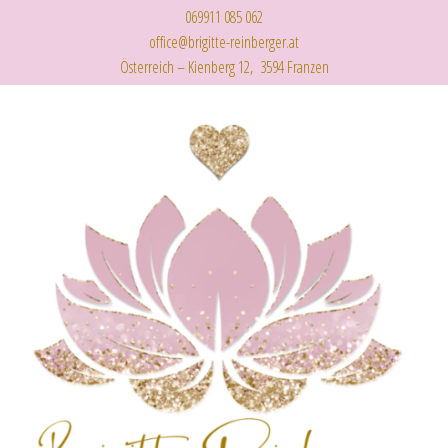
069911 085 062
office@brigitte-reinberger.at
Österreich – Kienberg 12, 3594 Franzen