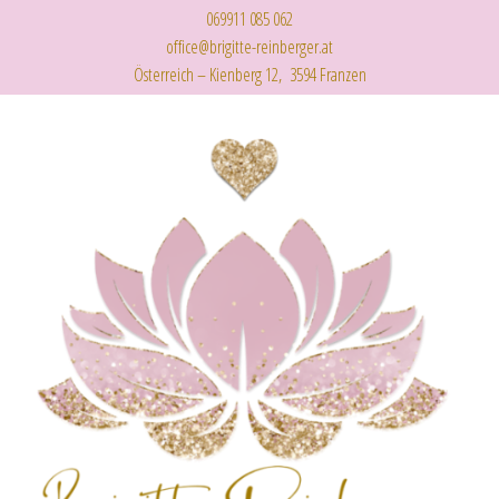
069911 085 062
office@brigitte-reinberger.at
Österreich – Kienberg 12, 3594 Franzen