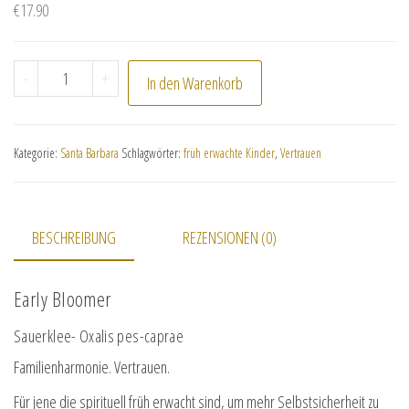
€
17.90
Early Bloomer Menge
-
+
In den Warenkorb
Kategorie:
Santa Barbara
Schlagwörter:
früh erwachte Kinder
,
Vertrauen
BESCHREIBUNG
REZENSIONEN (0)
Early Bloomer
Sauerklee- Oxalis pes-caprae
Familienharmonie. Vertrauen.
Für jene die spirituell früh erwacht sind, um mehr Selbstsicherheit zu