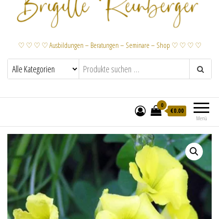
♡ ♡ ♡ ♡ Ausbildungen – Beratungen – Seminare – Shop ♡ ♡ ♡ ♡
0
€
0.00
Menü