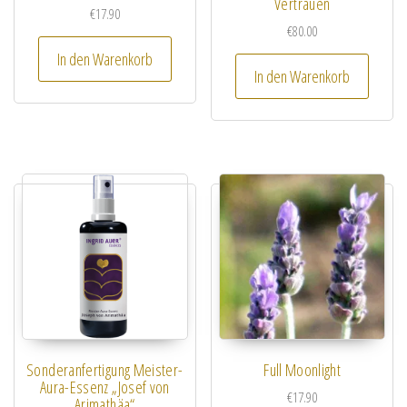
Vertrauen
€
17.90
€
80.00
In den Warenkorb
In den Warenkorb
Sonderanfertigung Meister-
Full Moonlight
Aura-Essenz „Josef von
€
17.90
Arimathäa“