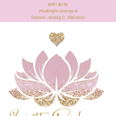
069911 085 062
office@brigitte-reinberger.at
Österreich – Kienberg 12, 3594 Franzen