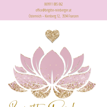
069911 085 062
office@brigitte-reinberger.at
Österreich – Kienberg 12, 3594 Franzen