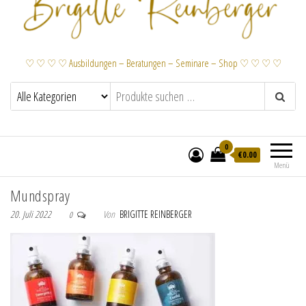
♡ ♡ ♡ ♡ Ausbildungen – Beratungen – Seminare – Shop ♡ ♡ ♡ ♡
0
€
0.00
Menü
Mundspray
20. Juli 2022
Von
BRIGITTE REINBERGER
0