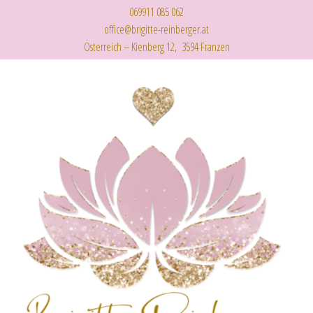
069911 085 062
office@brigitte-reinberger.at
Österreich – Kienberg 12, 3594 Franzen