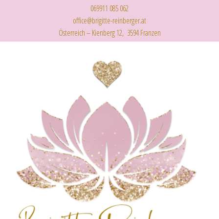
069911 085 062
office@brigitte-reinberger.at
Österreich – Kienberg 12, 3594 Franzen