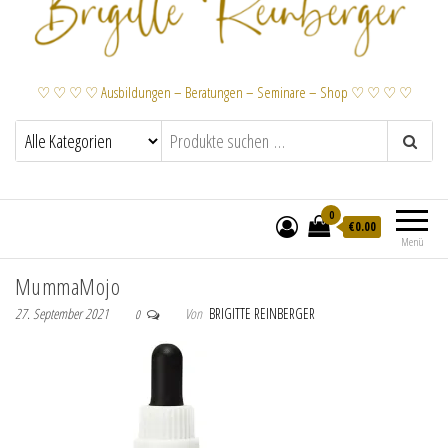
♡ ♡ ♡ ♡ Ausbildungen – Beratungen – Seminare – Shop ♡ ♡ ♡ ♡
0
€
0.00
Menü
MummaMojo
27. September 2021
Von
BRIGITTE REINBERGER
0